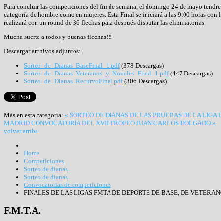
Para concluir las competiciones del fin de semana, el domingo 24 de mayo tendre
categoría de hombre como en mujeres. Esta Final se iniciará a las 9:00 horas con l
realizará con un round de 36 flechas para después disputar las eliminatorias.
Mucha suerte a todos y buenas flechas!!!
Descargar archivos adjuntos:
Sorteo_de_Dianas_BaseFinal_1.pdf
(378 Descargas)
Sorteo_de_Dianas_Veteranos_y_Noveles_Final_1.pdf
(447 Descargas)
Sorteo_de_Dianas_RecurvoFinal.pdf
(306 Descargas)
Más en esta categoría:
« SORTEO DE DIANAS DE LAS PRUEBAS DE LA LIGA
MADRID
CONVOCATORIA DEL XVII TROFEO JUAN CARLOS HOLGADO »
volver arriba
Home
Competiciones
Sorteo de dianas
Sorteo de dianas
Convocatorias de competiciones
FINALES DE LAS LIGAS FMTA DE DEPORTE DE BASE, DE VETER
F.M.T.A.