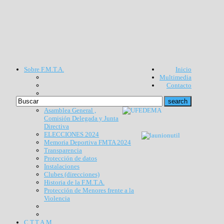
Sobre F.M.T.A.
Inicio
Multimedia
Contacto
Asamblea General ,
Comisión Delegada y Junta
Directiva
ELECCIONES 2024
Memoria Deportiva FMTA 2024
Transparencia
Protección de datos
Instalaciones
Clubes (direcciones)
Historia de la F.M.T.A.
Protección de Menores frente a la
Violencia
C.T.T.A.M.