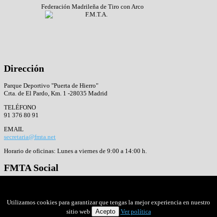
Federación Madrileña de Tiro con Arco
Dirección
Parque Deportivo "Puerta de Hierro"
Crta. de El Pardo, Km. 1 -28035 Madrid
TELÉFONO
91 376 80 91
EMAIL
secretaria@fmta.net
Horario de oficinas: Lunes a viernes de 9:00 a 14:00 h.
FMTA
Social
Facebook
Twitter
Google+
Utilizamos cookies para garantizar que tengas la mejor experiencia en nuestro
sitio web
Acepto
Ver política
Copyright ©
F.M.T.A. - Parque Deportivo Puerta de Hierro |
2026