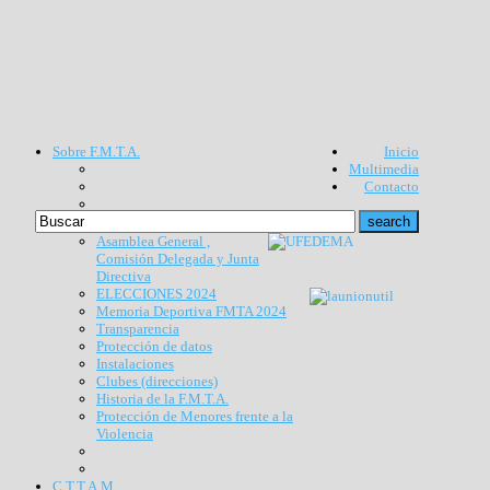
Sobre F.M.T.A.
Inicio
Multimedia
Contacto
Asamblea General ,
Comisión Delegada y Junta
Directiva
ELECCIONES 2024
Memoria Deportiva FMTA 2024
Transparencia
Protección de datos
Instalaciones
Clubes (direcciones)
Historia de la F.M.T.A.
Protección de Menores frente a la
Violencia
C.T.T.A.M.