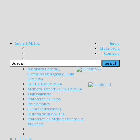
Sobre F.M.T.A.
Inicio
Multimedia
Contacto
Asamblea General ,
Comisión Delegada y Junta
Directiva
ELECCIONES 2024
Memoria Deportiva FMTA 2024
Transparencia
Protección de datos
Instalaciones
Clubes (direcciones)
Historia de la F.M.T.A.
Protección de Menores frente a la
Violencia
C.T.T.A.M.