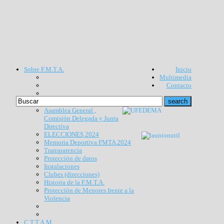
Sobre F.M.T.A.
Inicio
Multimedia
Contacto
Asamblea General ,
Comisión Delegada y Junta
Directiva
ELECCIONES 2024
Memoria Deportiva FMTA 2024
Transparencia
Protección de datos
Instalaciones
Clubes (direcciones)
Historia de la F.M.T.A.
Protección de Menores frente a la
Violencia
C.T.T.A.M.