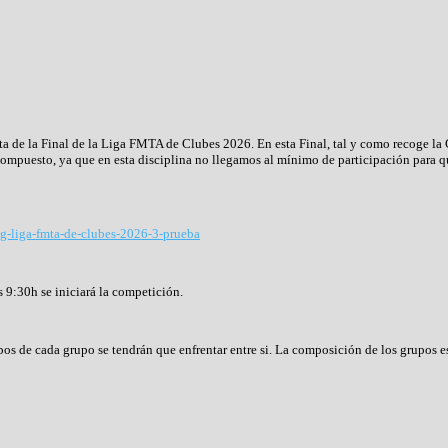
a de la Final de la Liga FMTA de Clubes 2026. En esta Final, tal y como recoge la C
ompuesto, ya que en esta disciplina no llegamos al mínimo de participación para qu
ng-liga-fmta-de-clubes-2026-3-prueba
as 9:30h se iniciará la competición.
pos de cada grupo se tendrán que enfrentar entre si. La composición de los grupos es