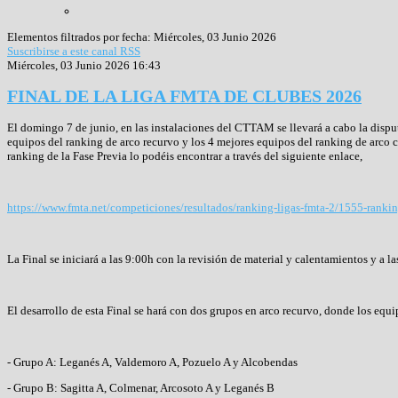
Elementos filtrados por fecha: Miércoles, 03 Junio 2026
Suscribirse a este canal RSS
Miércoles, 03 Junio 2026 16:43
FINAL DE LA LIGA FMTA DE CLUBES 2026
El domingo 7 de junio, en las instalaciones del CTTAM se llevará a cabo la disput
equipos del ranking de arco recurvo y los 4 mejores equipos del ranking de arco c
ranking de la Fase Previa lo podéis encontrar a través del siguiente enlace,
https://www.fmta.net/competiciones/resultados/ranking-ligas-fmta-2/1555-ranki
La Final se iniciará a las 9:00h con la revisión de material y calentamientos y a l
El desarrollo de esta Final se hará con dos grupos en arco recurvo, donde los equi
- Grupo A: Leganés A, Valdemoro A, Pozuelo A y Alcobendas
- Grupo B: Sagitta A, Colmenar, Arcosoto A y Leganés B