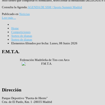
Solo tienes que completar el formulario, seleccionar la modalidad DELEGATE e ins
Consulta la Agenda:
AGENDA DE SSM | Sports Summit Madrid
Publicado en
Noticias
Leer más ...
Home
Competiciones
Sorteo de dianas
Sorteo de dianas
Elementos filtrados por fecha: Lunes, 08 Junio 2026
F.M.T.A.
Federación Madrileña de Tiro con Arco
Dirección
Parque Deportivo "Puerta de Hierro"
Crta. de El Pardo, Km. 1 -28035 Madrid