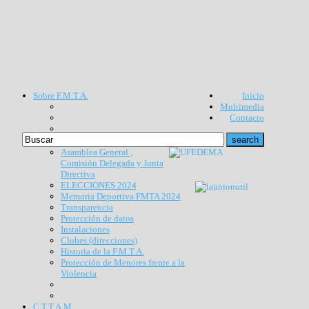
Sobre F.M.T.A.
Inicio
Multimedia
Contacto
Asamblea General ,
Comisión Delegada y Junta
Directiva
ELECCIONES 2024
Memoria Deportiva FMTA 2024
Transparencia
Protección de datos
Instalaciones
Clubes (direcciones)
Historia de la F.M.T.A.
Protección de Menores frente a la
Violencia
C.T.T.A.M.