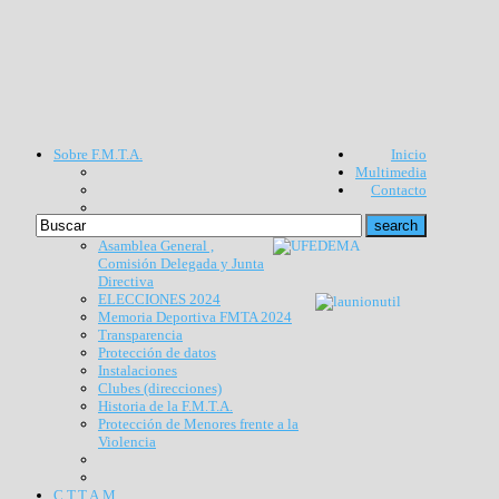
Sobre F.M.T.A.
Inicio
Multimedia
Contacto
Asamblea General ,
Comisión Delegada y Junta
Directiva
ELECCIONES 2024
Memoria Deportiva FMTA 2024
Transparencia
Protección de datos
Instalaciones
Clubes (direcciones)
Historia de la F.M.T.A.
Protección de Menores frente a la
Violencia
C.T.T.A.M.