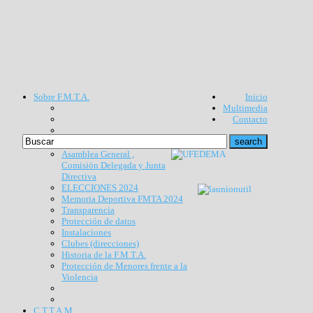
Sobre F.M.T.A.
Inicio
Multimedia
Contacto
Asamblea General ,
Comisión Delegada y Junta
Directiva
ELECCIONES 2024
Memoria Deportiva FMTA 2024
Transparencia
Protección de datos
Instalaciones
Clubes (direcciones)
Historia de la F.M.T.A.
Protección de Menores frente a la
Violencia
C.T.T.A.M.