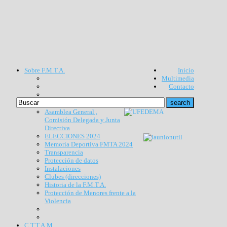
Sobre F.M.T.A.
Inicio
Multimedia
Contacto
Asamblea General ,
Comisión Delegada y Junta
Directiva
ELECCIONES 2024
Memoria Deportiva FMTA 2024
Transparencia
Protección de datos
Instalaciones
Clubes (direcciones)
Historia de la F.M.T.A.
Protección de Menores frente a la
Violencia
C.T.T.A.M.