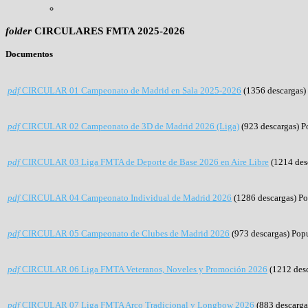
folder
CIRCULARES FMTA 2025-2026
Documentos
pdf
CIRCULAR 01 Campeonato de Madrid en Sala 2025-2026
(1356 descargas)
pdf
CIRCULAR 02 Campeonato de 3D de Madrid 2026 (Liga)
(923 descargas)
P
pdf
CIRCULAR 03 Liga FMTA de Deporte de Base 2026 en Aire Libre
(1214 des
pdf
CIRCULAR 04 Campeonato Individual de Madrid 2026
(1286 descargas)
Po
pdf
CIRCULAR 05 Campeonato de Clubes de Madrid 2026
(973 descargas)
Popu
pdf
CIRCULAR 06 Liga FMTA Veteranos, Noveles y Promoción 2026
(1212 des
pdf
CIRCULAR 07 Liga FMTA Arco Tradicional y Longbow 2026
(883 descarga