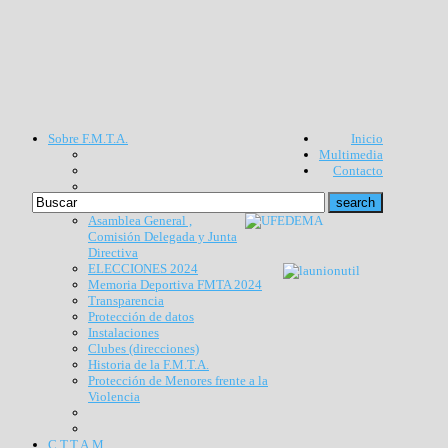
Sobre F.M.T.A.
Inicio
Multimedia
Contacto
Asamblea General ,
Comisión Delegada y Junta
Directiva
ELECCIONES 2024
Memoria Deportiva FMTA 2024
Transparencia
Protección de datos
Instalaciones
Clubes (direcciones)
Historia de la F.M.T.A.
Protección de Menores frente a la
Violencia
C.T.T.A.M.