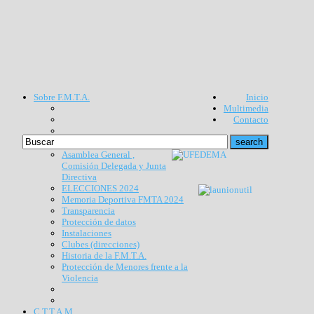
Sobre F.M.T.A.
Inicio
Multimedia
Contacto
Asamblea General ,
Comisión Delegada y Junta
Directiva
ELECCIONES 2024
Memoria Deportiva FMTA 2024
Transparencia
Protección de datos
Instalaciones
Clubes (direcciones)
Historia de la F.M.T.A.
Protección de Menores frente a la
Violencia
C.T.T.A.M.