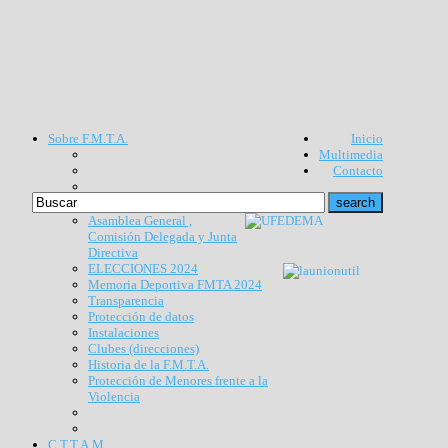
Sobre F.M.T.A.
Inicio
Multimedia
Contacto
Asamblea General ,
Comisión Delegada y Junta
Directiva
ELECCIONES 2024
Memoria Deportiva FMTA 2024
Transparencia
Protección de datos
Instalaciones
Clubes (direcciones)
Historia de la F.M.T.A.
Protección de Menores frente a la
Violencia
C.T.T.A.M.