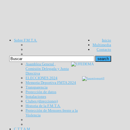
Sobre F.M.T.A.
Inicio
Multimedia
Contacto
Asamblea General ,
Comisión Delegada y Junta
Directiva
ELECCIONES 2024
Memoria Deportiva FMTA 2024
Transparencia
Protección de datos
Instalaciones
Clubes (direcciones)
Historia de la F.M.T.A.
Protección de Menores frente a la
Violencia
C.T.T.A.M.