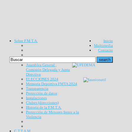
Sobre F.M.T.A.
Inicio
Multimedia
Contacto
Asamblea General ,
Comisión Delegada y Junta
Directiva
ELECCIONES 2024
Memoria Deportiva FMTA 2024
Transparencia
Protección de datos
Instalaciones
Clubes (direcciones)
Historia de la F.M.T.A.
Protección de Menores frente a la
Violencia
C.T.T.A.M.