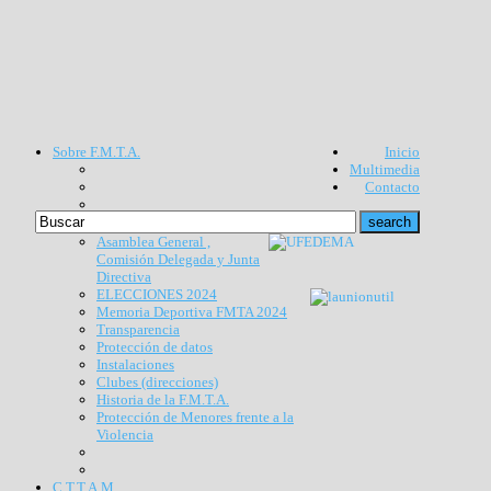
Sobre F.M.T.A.
Inicio
Multimedia
Contacto
Asamblea General ,
Comisión Delegada y Junta
Directiva
ELECCIONES 2024
Memoria Deportiva FMTA 2024
Transparencia
Protección de datos
Instalaciones
Clubes (direcciones)
Historia de la F.M.T.A.
Protección de Menores frente a la
Violencia
C.T.T.A.M.