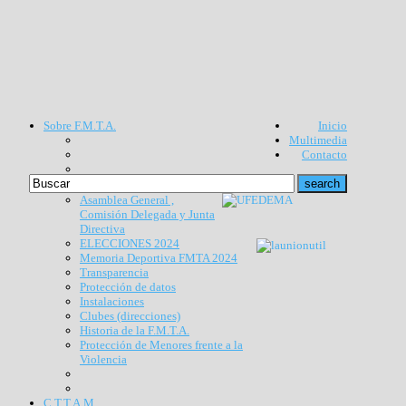
Sobre F.M.T.A.
Inicio
Multimedia
Contacto
Asamblea General ,
Comisión Delegada y Junta
Directiva
ELECCIONES 2024
Memoria Deportiva FMTA 2024
Transparencia
Protección de datos
Instalaciones
Clubes (direcciones)
Historia de la F.M.T.A.
Protección de Menores frente a la
Violencia
C.T.T.A.M.