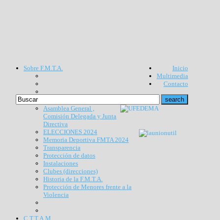
Sobre F.M.T.A.
Inicio
Multimedia
Contacto
Asamblea General ,
Comisión Delegada y Junta
Directiva
ELECCIONES 2024
Memoria Deportiva FMTA 2024
Transparencia
Protección de datos
Instalaciones
Clubes (direcciones)
Historia de la F.M.T.A.
Protección de Menores frente a la
Violencia
C.T.T.A.M.