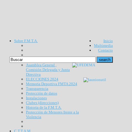
Sobre F.M.T.A.
Inicio
Multimedia
Contacto
Asamblea General ,
Comisión Delegada y Junta
Directiva
ELECCIONES 2024
Memoria Deportiva FMTA 2024
Transparencia
Protección de datos
Instalaciones
Clubes (direcciones)
Historia de la F.M.T.A.
Protección de Menores frente a la
Violencia
C.T.T.A.M.