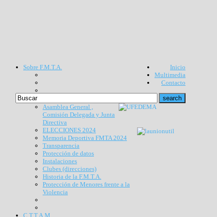
Sobre F.M.T.A.
Inicio
Multimedia
Contacto
Asamblea General ,
Comisión Delegada y Junta
Directiva
ELECCIONES 2024
Memoria Deportiva FMTA 2024
Transparencia
Protección de datos
Instalaciones
Clubes (direcciones)
Historia de la F.M.T.A.
Protección de Menores frente a la
Violencia
C.T.T.A.M.