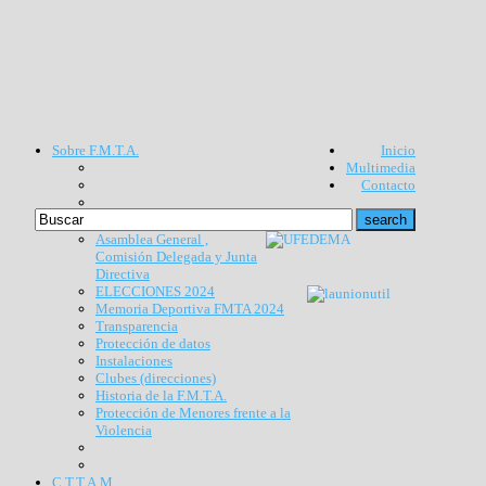
Sobre F.M.T.A.
Inicio
Multimedia
Contacto
Asamblea General ,
Comisión Delegada y Junta
Directiva
ELECCIONES 2024
Memoria Deportiva FMTA 2024
Transparencia
Protección de datos
Instalaciones
Clubes (direcciones)
Historia de la F.M.T.A.
Protección de Menores frente a la
Violencia
C.T.T.A.M.