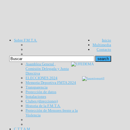
Sobre F.M.T.A.
Inicio
Multimedia
Contacto
Asamblea General ,
Comisión Delegada y Junta
Directiva
ELECCIONES 2024
Memoria Deportiva FMTA 2024
Transparencia
Protección de datos
Instalaciones
Clubes (direcciones)
Historia de la F.M.T.A.
Protección de Menores frente a la
Violencia
C.T.T.A.M.