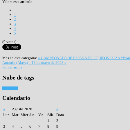
Valora este artículo
1
2
3
4
5
(0 votos)
Más en esta categoría:
« CAMPEONATO DE ESPAÑA DE EQUIPOS CCAA #Prom
Amurrio (Álava) – 13 de mayo de 2023 »
volver arriba
Nube
de tags
Tiro con arco
Calendario
«
Agosto 2026
»
Lun
Mar
Mier
Jue
Vie
Sáb
Dom
1
2
3
4
5
6
7
8
9