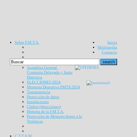
Sobre F.M.T.A.
Inicio
Multimedia
Contacto
Asamblea General ,
Comisión Delegada y Junta
Directiva
ELECCIONES 2024
Memoria Deportiva FMTA 2024
Transparencia
Protección de datos
Instalaciones
Clubes (direcciones)
Historia de la F.M.T.A.
Protección de Menores frente a la
Violencia
C.T.T.A.M.