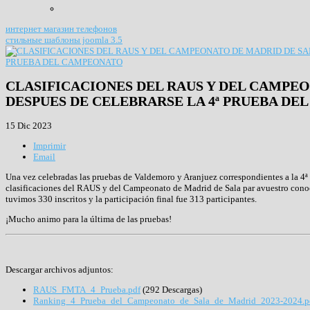
интернет магазин телефонов
стильные шаблоны joomla 3.5
CLASIFICACIONES DEL RAUS Y DEL CAMPE
DESPUES DE CELEBRARSE LA 4ª PRUEBA D
15 Dic 2023
Imprimir
Email
Una vez celebradas las pruebas de Valdemoro y Aranjuez correspondientes a la 4
clasificaciones del RAUS y del Campeonato de Madrid de Sala par avuestro conocim
tuvimos 330 inscritos y la participación final fue 313 participantes.
¡Mucho animo para la última de las pruebas!
Descargar archivos adjuntos:
RAUS_FMTA_4_Prueba.pdf
(292 Descargas)
Ranking_4_Prueba_del_Campeonato_de_Sala_de_Madrid_2023-2024.p