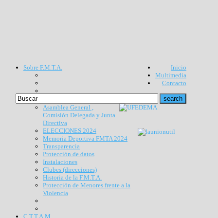
Sobre F.M.T.A.
Inicio
Multimedia
Contacto
Asamblea General ,
Comisión Delegada y Junta
Directiva
ELECCIONES 2024
Memoria Deportiva FMTA 2024
Transparencia
Protección de datos
Instalaciones
Clubes (direcciones)
Historia de la F.M.T.A.
Protección de Menores frente a la
Violencia
C.T.T.A.M.