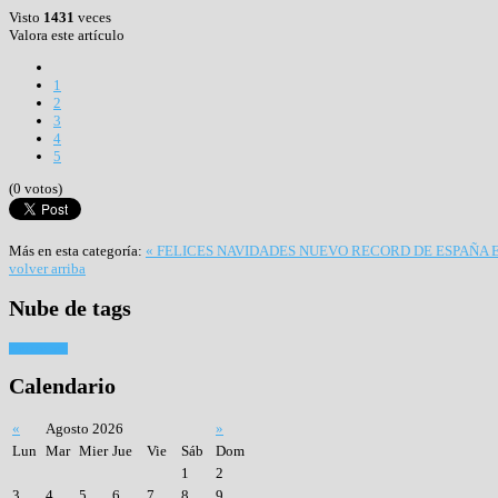
Visto
1431
veces
Valora este artículo
1
2
3
4
5
(0 votos)
Más en esta categoría:
« FELICES NAVIDADES
NUEVO RECORD DE ESPAÑA 
volver arriba
Nube
de tags
Tiro con arco
Calendario
«
Agosto 2026
»
Lun
Mar
Mier
Jue
Vie
Sáb
Dom
1
2
3
4
5
6
7
8
9