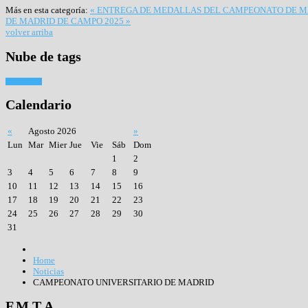
Más en esta categoría:
« ENTREGA DE MEDALLAS DEL CAMPEONATO DE MA
DE MADRID DE CAMPO 2025 »
volver arriba
Nube
de tags
Tiro con arco
Calendario
«
Agosto 2026
»
Lun
Mar
Mier
Jue
Vie
Sáb
Dom
1
2
3
4
5
6
7
8
9
10
11
12
13
14
15
16
17
18
19
20
21
22
23
24
25
26
27
28
29
30
31
Home
Noticias
CAMPEONATO UNIVERSITARIO DE MADRID
F.M.T.A.