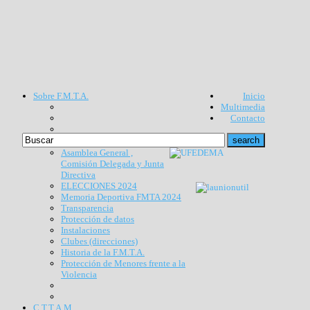
Sobre F.M.T.A.
Inicio
Multimedia
Contacto
Asamblea General ,
Comisión Delegada y Junta
Directiva
ELECCIONES 2024
Memoria Deportiva FMTA 2024
Transparencia
Protección de datos
Instalaciones
Clubes (direcciones)
Historia de la F.M.T.A.
Protección de Menores frente a la
Violencia
C.T.T.A.M.