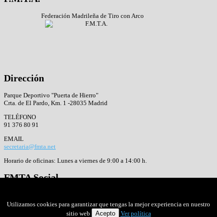
Federación Madrileña de Tiro con Arco
Dirección
Parque Deportivo "Puerta de Hierro"
Crta. de El Pardo, Km. 1 -28035 Madrid
TELÉFONO
91 376 80 91
EMAIL
secretaria@fmta.net
Horario de oficinas: Lunes a viernes de 9:00 a 14:00 h.
FMTA
Social
Facebook
Twitter
Utilizamos cookies para garantizar que tengas la mejor experiencia en nuestro
Google+
sitio web
Acepto
Ver política