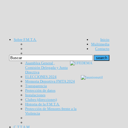
Sobre F.M.T.A.
Inicio
Multimedia
Contacto
Asamblea General ,
Comisión Delegada y Junta
Directiva
ELECCIONES 2024
Memoria Deportiva FMTA 2024
Transparencia
Protección de datos
Instalaciones
Clubes (direcciones)
Historia de la F.M.T.A.
Protección de Menores frente a la
Violencia
C.T.T.A.M.