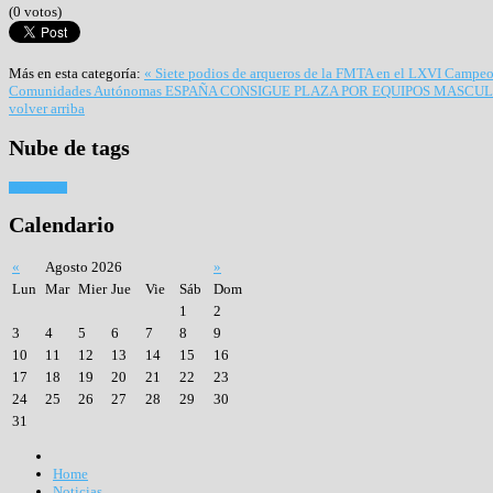
(0 votos)
Más en esta categoría:
« Siete podios de arqueros de la FMTA en el LXVI Campeo
Comunidades Autónomas
ESPAÑA CONSIGUE PLAZA POR EQUIPOS MASCULI
volver arriba
Nube
de tags
Tiro con arco
Calendario
«
Agosto 2026
»
Lun
Mar
Mier
Jue
Vie
Sáb
Dom
1
2
3
4
5
6
7
8
9
10
11
12
13
14
15
16
17
18
19
20
21
22
23
24
25
26
27
28
29
30
31
Home
Noticias