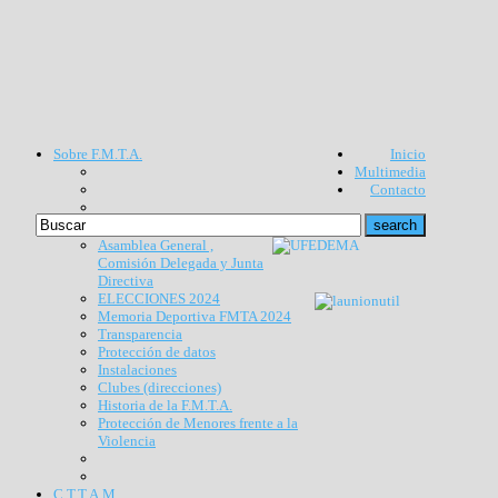
Sobre F.M.T.A.
Inicio
Multimedia
Contacto
Asamblea General ,
Comisión Delegada y Junta
Directiva
ELECCIONES 2024
Memoria Deportiva FMTA 2024
Transparencia
Protección de datos
Instalaciones
Clubes (direcciones)
Historia de la F.M.T.A.
Protección de Menores frente a la
Violencia
C.T.T.A.M.