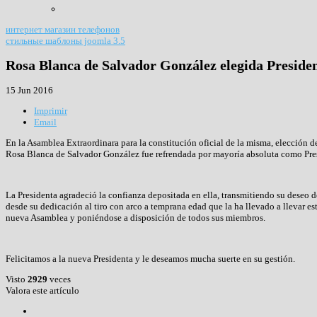
интернет магазин телефонов
стильные шаблоны joomla 3.5
Rosa Blanca de Salvador González elegida Presid
15 Jun 2016
Imprimir
Email
En la Asamblea Extraordinara para la constitución oficial de la misma, elección 
Rosa Blanca de Salvador González fue refrendada por mayoría absoluta como Pres
La Presidenta agradeció la confianza depositada en ella, transmitiendo su deseo 
desde su dedicación al tiro con arco a temprana edad que la ha llevado a llevar e
nueva Asamblea y poniéndose a disposición de todos sus miembros.
Felicitamos a la nueva Presidenta y le deseamos mucha suerte en su gestión.
Visto
2929
veces
Valora este artículo