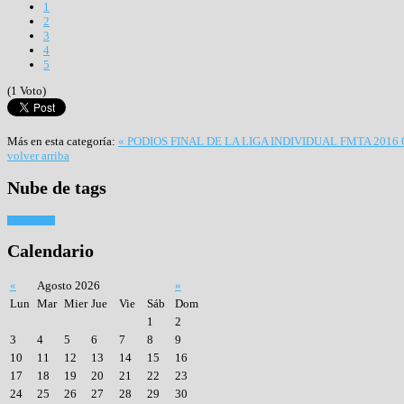
1
2
3
4
5
(1 Voto)
Más en esta categoría:
« PODIOS FINAL DE LA LIGA INDIVIDUAL FMTA 2016
volver arriba
Nube
de tags
Tiro con arco
Calendario
«
Agosto 2026
»
Lun
Mar
Mier
Jue
Vie
Sáb
Dom
1
2
3
4
5
6
7
8
9
10
11
12
13
14
15
16
17
18
19
20
21
22
23
24
25
26
27
28
29
30