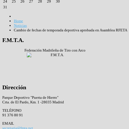
24
25
26
27
28
29
30
31
Home
Noticias
Cambio de fechas de temporada deportiva aprobada en Asamblea RFETA
F.M.T.A.
Federación Madrileña de Tiro con Arco
Dirección
Parque Deportivo "Puerta de Hierro"
Crta. de El Pardo, Km. 1 -28035 Madrid
TELÉFONO
91 376 80 91
EMAIL
secretaria@fmta.net