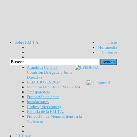
Sobre F.M.T.A.
Inicio
Multimedia
Contacto
Asamblea General ,
Comisión Delegada y Junta
Directiva
ELECCIONES 2024
Memoria Deportiva FMTA 2024
Transparencia
Protección de datos
Instalaciones
Clubes (direcciones)
Historia de la F.M.T.A.
Protección de Menores frente a la
Violencia
C.T.T.A.M.