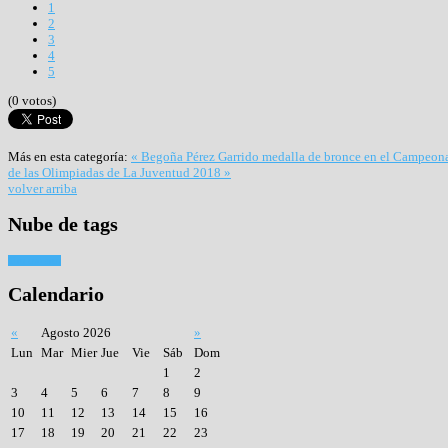
1
2
3
4
5
(0 votos)
Más en esta categoría:
« Begoña Pérez Garrido medalla de bronce en el Campeon
de las Olimpiadas de La Juventud 2018 »
volver arriba
Nube
de tags
Tiro con arco
Calendario
«
Agosto 2026
»
Lun
Mar
Mier
Jue
Vie
Sáb
Dom
1
2
3
4
5
6
7
8
9
10
11
12
13
14
15
16
17
18
19
20
21
22
23