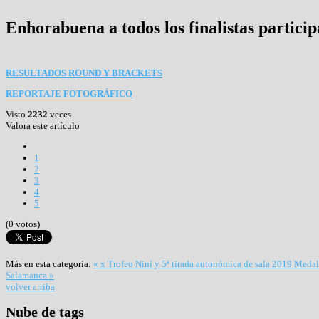
Enhorabuena a todos los finalistas participa
RESULTADOS ROUND Y BRACKETS
REPORTAJE FOTOGRÁFICO
Visto
2232
veces
Valora este artículo
1
2
3
4
5
(0 votos)
Más en esta categoría:
« x Trofeo Niní y 5ª tirada autonómica de sala 2019
Medall
Salamanca »
volver arriba
Nube
de tags