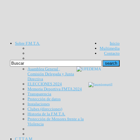
Sobre F.M.T.A.
Inicio
Multimedia
Contacto
Asamblea General ,
Comisión Delegada y Junta
Directiva
ELECCIONES 2024
Memoria Deportiva FMTA 2024
Transparencia
Protección de datos
Instalaciones
Clubes (direcciones)
Historia de la F.M.T.A.
Protección de Menores frente a la
Violencia
C.T.T.A.M.