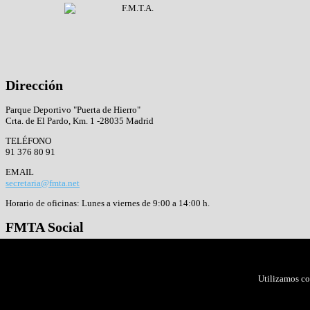
Dirección
Parque Deportivo "Puerta de Hierro"
Crta. de El Pardo, Km. 1 -28035 Madrid
TELÉFONO
91 376 80 91
EMAIL
secretaria@fmta.net
Horario de oficinas: Lunes a viernes de 9:00 a 14:00 h.
FMTA
Social
Facebook
Twitter
Google+
Utilizamos co
Copyright ©
F.M.T.A. - Parque Deportivo Puerta de Hierro |
2026
Circulares