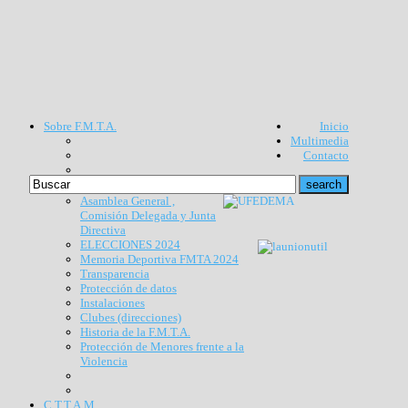
Sobre F.M.T.A.
Inicio
Multimedia
Contacto
Asamblea General ,
Comisión Delegada y Junta
Directiva
ELECCIONES 2024
Memoria Deportiva FMTA 2024
Transparencia
Protección de datos
Instalaciones
Clubes (direcciones)
Historia de la F.M.T.A.
Protección de Menores frente a la
Violencia
C.T.T.A.M.