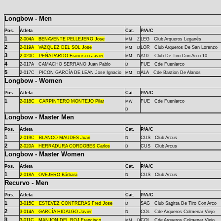
Longbow - Men
Pos.
Atleta
Cat.
P/A/C
1
2-
004A
BENAVENTE PELLEJERO Jose
LEG Club Arqueros Leganés
MM
Z
2
2-
019A
VAZQUEZ DEL SOL Jose
LOR Club Arqueros De San Lorenzo
MM
D
3
2-
020C
PEÑA PARDO Francisco Javier
A10 Club De Tiro Con Arco 10
MM
D
4
2-
017A
CAMACHO SERRANO Juan Pablo
FUE Cde Fuenlarco
D
5
2-
017C
PICON GARCÍA DE LEAN Jose Ignacio
ALA Cde Bastion De Alanos
MM
D
Longbow - Women
Pos.
Atleta
Cat.
P/A/C
1
2-
018C
CARPINTERO MONTEJO Pilar
FUE Cde Fuenlarco
MW
D
Longbow - Master Men
Pos.
Atleta
Cat.
P/A/C
1
2-
019C
BLANCO MAUDES Juan
CUS Club Arcus
D
2
2-
020A
HERRADURA CORDOBES Carlos
CUS Club Arcus
D
Longbow - Master Women
Pos.
Atleta
Cat.
P/A/C
1
2-
018A
OVEJERO Bárbara
CUS Club Arcus
D
Recurvo - Men
Pos.
Atleta
Cat.
P/A/C
1
3-
015C
ESTEVEZ CONTRERAS Fred Jose
SAG Club Sagitta De Tiro Con Arco
D
2
3-
014A
GARCÍA HIDALGO Javier
COL Cde Arqueros Colmenar Viejo
D
3
3-
011C
MANJON DEL ROJ Francisco
COL Cde Arqueros Colmenar Viejo
MM
D