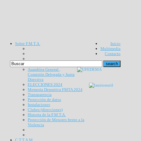
Sobre F.M.T.A.
Inicio
Multimedia
Contacto
Asamblea General ,
Comisión Delegada y Junta
Directiva
ELECCIONES 2024
Memoria Deportiva FMTA 2024
Transparencia
Protección de datos
Instalaciones
Clubes (direcciones)
Historia de la F.M.T.A.
Protección de Menores frente a la
Violencia
C.T.T.A.M.