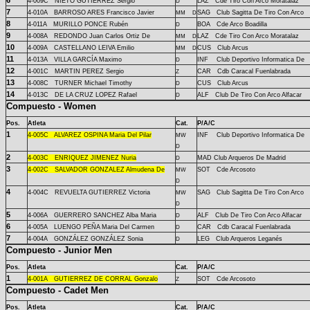
6
4-
009C
NIETO GUTIERREZ Sergio
LAZ Cde Tiro Con Arco Moratalaz
D
7
4-
010A
BARROSO ARES Francisco Javier
SAG Club Sagitta De Tiro Con Arco
MM
D
8
4-
011A
MURILLO PONCE Rubén
BOA Cde Arco Boadilla
D
9
4-
008A
REDONDO Juan Carlos Ortiz De
LAZ Cde Tiro Con Arco Moratalaz
MM
D
10
4-
009A
CASTELLANO LEIVA Emilio
CUS Club Arcus
MM
D
11
4-
013A
VILLA GARCÍA Maximo
INF Club Deportivo Informatica De
D
12
4-
001C
MARTIN PEREZ Sergio
CAR Cdb Caracal Fuenlabrada
Z
13
4-
008C
TURNER Michael Timothy
CUS Club Arcus
D
14
4-
013C
DE LA CRUZ LOPEZ Rafael
ALF Club De Tiro Con Arco Alfacar
D
Compuesto - Women
Pos.
Atleta
Cat.
P/A/C
1
4-
005C
ALVAREZ OSPINA Maria Del Pilar
INF Club Deportivo Informatica De
MW
D
2
4-
003C
ENRIQUEZ JIMENEZ Nuria
MAD Club Arqueros De Madrid
D
3
4-
002C
SALVADOR GONZALEZ Almudena De
SOT Cde Arcosoto
MW
D
4
4-
004C
REVUELTA GUTIERREZ Victoria
SAG Club Sagitta De Tiro Con Arco
MW
D
5
4-
006A
GUERRERO SANCHEZ Alba Maria
ALF Club De Tiro Con Arco Alfacar
D
6
4-
005A
LUENGO PEÑA Maria Del Carmen
CAR Cdb Caracal Fuenlabrada
D
7
4-
004A
GONZÁLEZ GONZÁLEZ Sonia
LEG Club Arqueros Leganés
D
Compuesto - Junior Men
Pos.
Atleta
Cat.
P/A/C
1
4-
001A
GUTIERREZ DE CORRAL Gonzalo
SOT Cde Arcosoto
Z
Compuesto - Cadet Men
Pos.
Atleta
Cat.
P/A/C