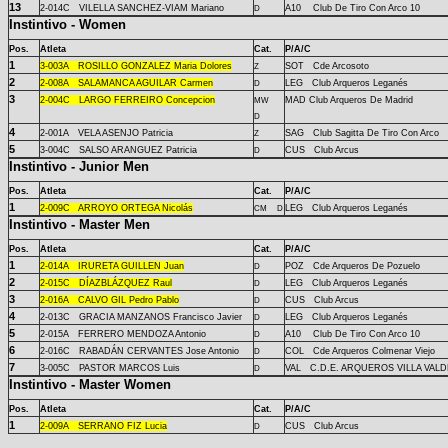
13
2-
014C
VILELLA SANCHEZ-VIAM Mariano
A10 Club De Tiro Con Arco 10
D
Instintivo - Women
Pos.
Atleta
Cat.
P/A/C
1
3-
003A
ROSILLO GONZALEZ Maria Dolores
SOT Cde Arcosoto
Z
2
2-
008A
SALAMANCA AGUILAR Carmen
LEG Club Arqueros Leganés
D
3
2-
004C
LARGO FERREIRO Concepcion
MAD Club Arqueros De Madrid
MW
D
4
2-
001A
VELA ASENJO Patricia
SAG Club Sagitta De Tiro Con Arco
Z
5
3-
004C
SALSO ARANGUEZ Patricia
CUS Club Arcus
D
Instintivo - Junior Men
Pos.
Atleta
Cat.
P/A/C
1
2-
009C
ARROYO ORTEGA Nicolás
LEG Club Arqueros Leganés
CM
D
Instintivo - Master Men
Pos.
Atleta
Cat.
P/A/C
1
2-
014A
IRURETA GUILLEN Juan
POZ Cde Arqueros De Pozuelo
D
2
2-
015C
DÍAZBLÁZQUEZ Raul
LEG Club Arqueros Leganés
D
3
2-
016A
CALVO GIL Pedro Pablo
CUS Club Arcus
D
4
2-
013C
GRACIA MANZANOS Francisco Javier
LEG Club Arqueros Leganés
D
5
2-
015A
FERRERO MENDOZA Antonio
A10 Club De Tiro Con Arco 10
D
6
2-
016C
RABADÁN CERVANTES Jose Antonio
COL Cde Arqueros Colmenar Viejo
D
7
3-
005C
PASTOR MARCOS Luis
VAL C.D.E. ARQUEROS VILLA VAL
D
Instintivo - Master Women
Pos.
Atleta
Cat.
P/A/C
1
2-
009A
SERRANO FIZ Lucia
CUS Club Arcus
D