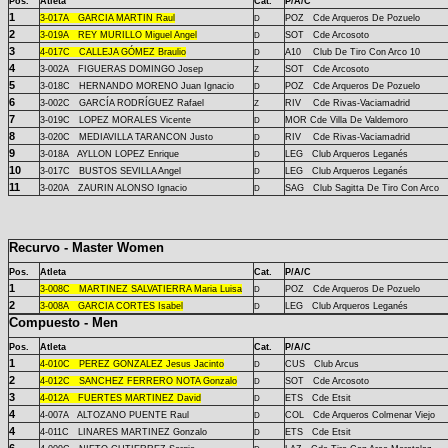
Pos.
Atleta
Cat.
P/A/C
1
3-
017A
GARCIA MARTIN Raul
POZ Cde Arqueros De Pozuelo
D
2
3-
019A
REY MURILLO Miguel Angel
SOT Cde Arcosoto
D
3
4-
017C
CALLEJA GÓMEZ Braulio
A10 Club De Tiro Con Arco 10
D
4
3-
002A
FIGUERAS DOMINGO Josep
SOT Cde Arcosoto
Z
5
3-
018C
HERNANDO MORENO Juan Ignacio
POZ Cde Arqueros De Pozuelo
D
6
3-
002C
GARCÍA RODRÍGUEZ Rafael
RIV Cde Rivas-Vaciamadrid
Z
7
3-
019C
LOPEZ MORALES Vicente
MOR Cde Villa De Valdemoro
D
8
3-
020C
MEDIAVILLA TARANCON Justo
RIV Cde Rivas-Vaciamadrid
D
9
3-
018A
AYLLON LOPEZ Enrique
LEG Club Arqueros Leganés
D
10
3-
017C
BUSTOS SEVILLA Angel
LEG Club Arqueros Leganés
D
11
3-
020A
ZAURIN ALONSO Ignacio
SAG Club Sagitta De Tiro Con Arco
D
Recurvo - Master Women
Pos.
Atleta
Cat.
P/A/C
1
3-
008C
MARTINEZ SALVATIERRA Maria Luisa
POZ Cde Arqueros De Pozuelo
D
2
3-
008A
GARCIA CORTES Isabel
LEG Club Arqueros Leganés
D
Compuesto - Men
Pos.
Atleta
Cat.
P/A/C
1
4-
010C
PEREZ GONZALEZ Jesus Jacinto
CUS Club Arcus
D
2
4-
012C
SANCHEZ FERRERO NOTA Gonzalo
SOT Cde Arcosoto
D
3
4-
012A
FUERTES MARTINEZ David
ETS Cde Etsit
D
4
4-
007A
ALTOZANO PUENTE Raul
COL Cde Arqueros Colmenar Viejo
D
4
4-
011C
LINARES MARTINEZ Gonzalo
ETS Cde Etsit
D