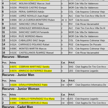
4
3-
014C
MOLINA GÓMEZ Marcos José
MOR Cde Villa De Valdemoro
D
5
3-
015A
PRADOS CASTRO Enrique
MOR Cde Villa De Valdemoro
D
6
3-
013A
PERAL GARRIDO Adrián
COL Cde Arqueros Colmenar Viejo
D
7
3-
016C
LOPEZ NOVILLO Juan Angel
ALC Club Tiro Con Arco Villa De Al
D
8
3-
009A
DE LA CUERDA MONTERO Ruben
SOT Cde Arcosoto
JM
D
9
3-
012C
SANCHEZ CRUZ Pablo
RIV Cde Rivas-Vaciamadrid
D
10
3-
001C
GONZALEZ MIRANDA Alvaro
ALC Club Tiro Con Arco Villa De Al
Z
11
3-
016A
SANCHEZ GARCIA Fernando
MOR Cde Villa De Valdemoro
D
12
3-
001A
RUÍZ MORENO Alberto
MOR Cde Villa De Valdemoro
Z
13
3-
012A
CABALLERO SAIZ Sergio
COL Cde Arqueros Colmenar Viejo
D
14
3-
011A
CARRASCO POLAINO Rafael
POZ Cde Arqueros De Pozuelo
D
15
3-
009C
MONTES MARTIN Marcos
COL Cde Arqueros Colmenar Viejo
D
16
3-
013C
CASTELLANOS ÁLVAREZ Manuel
RIV Cde Rivas-Vaciamadrid
D
Recurvo - Women
Pos.
Atleta
Cat.
P/A/C
1
3-
007C
CEBRIAN MARTINEZ Sandra
SAG Club Sagitta De Tiro Con Arco
D
2
3-
007A
APARICIO GUTIERREZ Elisabet
LEG Club Arqueros Leganés
D
Recurvo - Junior Men
Pos.
Atleta
Cat.
P/A/C
1
3
-
010A
DÁVILA FERNÁNDEZ Pablo
INF Club Deportivo Informatica De
CM
D
Recurvo - Junior Women
Pos.
Atleta
Cat.
P/A/C
1
3-
006A
CABALLO FERNÁNDEZ Eva Maria
LEG Club Arqueros Leganés
CW
D
2
3-
006C
TOBARRA MERUELO Maria
SAG Club Sagitta De Tiro Con Arco
CW
D
Recurvo - Cadet Men