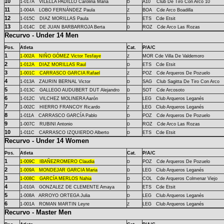
10
1-
017A
VILELLA PADILLO Carolina Maria
A10 Club De Tiro Con Arco 10
D
11
1-
004A
LOBO FERNÁNDEZ Paula
BOA Cde Arco Boadilla
Z
12
1-
015C
DIAZ MORILLAS Paula
ETS Cde Etsit
D
13
1-
014C
DE JUAN BARBARROJA Berta
ROZ Cde Arco Las Rozas
D
Recurvo - Under 14 Men
Pos.
Atleta
Cat.
P/A/C
1
1-
002A
NIÑO GÓMEZ Victor Tesfaye
MOR Cde Villa De Valdemoro
Z
2
1-
012A
DIAZ MORILLAS Raul
ETS Cde Etsit
D
3
1-
001C
CARRASCO GARCIA Rafael
POZ Cde Arqueros De Pozuelo
Z
4
1-
013A
ZAURIN BERNAL Victor
SAG Club Sagitta De Tiro Con Arco
D
5
1-
013C
GALLEGO AUDUBERT DUT Alejandro
SOT Cde Arcosoto
D
6
1-
012C
VILCHEZ MOLINERA Aarón
LEG Club Arqueros Leganés
D
7
1-
002C
HIERRO FRANCOY Ricardo
LEG Club Arqueros Leganés
Z
8
1-
011A
CARRASCO GARCÍA Pablo
POZ Cde Arqueros De Pozuelo
D
9
1-
007C
RUBINI Antonio
ROZ Cde Arco Las Rozas
D
10
1-
011C
CARRASCO IZQUIERDO Alberto
ETS Cde Etsit
D
Recurvo - Under 14 Women
Pos.
Atleta
Cat.
P/A/C
1
1-
009C
IBAÑEZROMERO Claudia
POZ Cde Arqueros De Pozuelo
D
2
1-
009A
MONDEJAR GARCIA Maria
LEG Club Arqueros Leganés
D
3
1-
008C
GARCÍA MERLOS Nahia
COL Cde Arqueros Colmenar Viejo
D
4
1-
010A
GONZALEZ DE CLEMENTE Amaya
ETS Cde Etsit
D
5
1-
008A
ARROYO ORTEGA Julia
LEG Club Arqueros Leganés
D
6
1-
001A
ROMAN MARTIN Leyre
LEG Club Arqueros Leganés
Z
Recurvo - Master Men