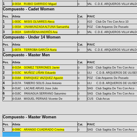
1
4-
003A
RUBIO GARRIDO Miguel
VAL C.D.E. ARQUEROS VILLA VAL
D
Compuesto - Cadet Women
Pos.
Atleta
Cat.
P/A/C
1
1-
003C
MISIS OLIVARES Alexa
A10 Club De Tiro Con Arco 10
Z
2
1-
003A
UNAMUNZAGA ALTUNA Samantha
POZ Cde Arqueros De Pozuelo
Z
3
4-
002A
GARAÑENA ANDRÉS Ana
VAL C.D.E. ARQUEROS VILLA VAL
D
Compuesto - Under 14 Women
Pos.
Atleta
Cat.
P/A/C
1
1-
007A
TERROBA GARCÍA Nuria
VAL C.D.E. ARQUEROS VILLA VAL
D
Compuesto - Master Men
Pos.
Atleta
Cat.
P/A/C
1
4-
015A
GOMEZ TERRONES Javier
SAG Club Sagitta De Tiro Con Arco
D
2
4-
015C
MUÑOZ LIÑAN Eduardo
ULI C.D.B. ARQUEROS DE ULISE
D
3
4-
016A
ENRIQUEZ VAZQUEZ Agustin
POZ Cde Arqueros De Pozuelo
D
4
4-
017A
TABERO SOLIS Jose Antonio
ULI C.D.B. ARQUEROS DE ULISE
D
5
4-
014C
LACAVE ARIAS Jose Julio
SAG Club Sagitta De Tiro Con Arco
D
6
4-
016C
PANIAGUA SERRANO Saturnino
SAG Club Sagitta De Tiro Con Arco
D
7
4-
014A
MIGUEL PERNAS Vicente De
CUS Club Arcus
D
Compuesto -
Master Women
Pos.
Atleta
Cat.
P/A/C
1
4-
006C
ARANGO CUADRADO Cristina
SAG Club Sagitta De Tiro Con Arco
D
Read more