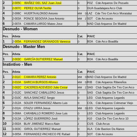
2
2-
005C
IBAÑEZ DEL SAZ Juan José
POZ Cde Arqueros De Pozuelo
D
3
2-
007C
PEREZ OLIVA Teofilo
GUA Guadalajara Arco Club
D
4
2-
006C
HUERTA ALONSO Antonio
LAZ Cde Tiro Con Arco Moratalaz
MM
D
5
2-
003A
PONCE SEGOVIA Jose Antonio
SOT Cde Arcosoto
MM
Z
6
2-
007A
CAMARA LARGO Mateo Jose
MAD Club Arqueros De Madrid
D
Desnudo - Women
Pos.
Atleta
Cat.
P/A/C
1
2-
005A
FERNANDEZ GRANADOS Vanessa
BOA Cde Arco Boadilla
D
Desnudo - Master Men
Pos.
Atleta
Cat.
P/A/C
1
2-
003C
GARCÍA GUTIERREZ Manuel
BOA Cde Arco Boadilla
D
Instintivo - Men
Pos.
Atleta
Cat.
P/A/C
1
2-
011C
CAMARA PEREZ Antonio
MAD Club Arqueros De Madrid
MM
D
2
2-
010A
GARCIA BURGOS Alfonso
RIB Cde Arqueros Ribereños
MM
D
3
2-
002C
CACERES ACEVEDO Julio Cesar
SAG Club Sagitta De Tiro Con Arco
MM
Z
4
2-
012C
SANCHEZ CABALLERO Jesus
SAG Club Sagitta De Tiro Con Arco
D
5
2-
010C
AVILA SANCHEZ Sergio
LEG Club Arqueros Leganés
D
6
2-
012A
SOLER FERNANDEZ Alberto Luis
COL Cde Arqueros Colmenar Viejo
D
7
2-
011A
OTAZU URRA Jesus
LEG Club Arqueros Leganés
MM
D
8
3-
004A
CARABALLO ROMERO Jose Luis
LEG Club Arqueros Leganés
D
9
2-
013A
LÓPEZ GUERRERO José
A10 Club De Tiro Con Arco 10
D
10
2-
002A
BLAY JIMENEZ Marco Alain
CUS Club Arcus
Z
11
3-
003C
GIROL GUTIERREZ Manuel
ALA Cde Bastion De Alanos
D
12
3-
005A
FERNANDEZ-PACHECO PE Rafael
SOT Cde Arcosoto
D