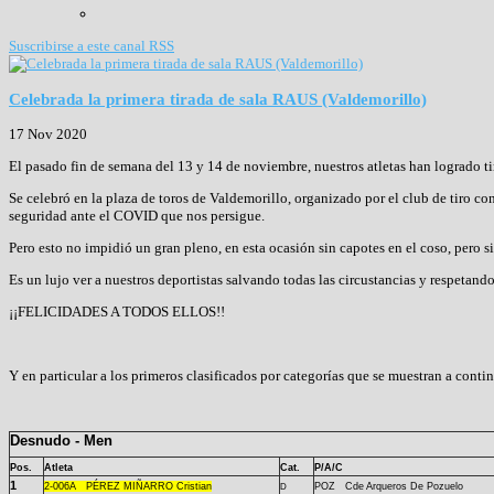
Suscribirse a este canal RSS
Celebrada la primera tirada de sala RAUS (Valdemorillo)
17 Nov 2020
El pasado fin de semana del 13 y 14 de noviembre, nuestros atletas han logrado ti
Se celebró en la plaza de toros de Valdemorillo, organizado por el club de tiro c
seguridad ante el COVID que nos persigue.
Pero esto no impidió un gran pleno, en esta ocasión sin capotes en el coso, pero 
Es un lujo ver a nuestros deportistas salvando todas las circustancias y respeta
¡¡FELICIDADES A TODOS ELLOS!!
Y en particular a los primeros clasificados por categorías que se muestran a conti
Desnudo - Men
Pos.
Atleta
Cat.
P/A/C
1
2-
006A
PÉREZ MIÑARRO Cristian
POZ Cde Arqueros De Pozuelo
D