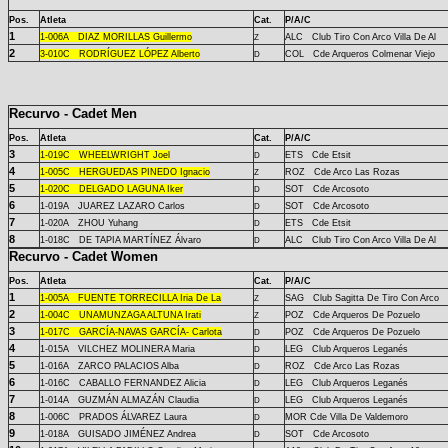
Pos.
Atleta
Cat.
P/A/C
1
1-
006A
DIAZ MORILLAS Guillermo
ALC Club Tiro Con Arco Villa De Al
Z
2
3-
010C
RODRÍGUEZ LÓPEZ Alberto
COL Cde Arqueros Colmenar Viejo
D
Recurvo - Cadet Men
Pos.
Atleta
Cat.
P/A/C
3
1-
019C
WHEELWRIGHT Joel
ETS Cde Etsit
D
4
1-
005C
HERGUEDAS PINEDO Ignacio
ROZ Cde Arco Las Rozas
Z
5
1-
020C
DELGADO LAGUNA Iker
SOT Cde Arcosoto
D
6
1-
019A
JUAREZ LAZARO Carlos
SOT Cde Arcosoto
D
7
1-
020A
ZHOU Yuhang
ETS Cde Etsit
D
8
1-
018C
DE TAPIA MARTÍNEZ Álvaro
ALC Club Tiro Con Arco Villa De Al
D
Recurvo - Cadet Women
Pos.
Atleta
Cat.
P/A/C
1
1-
005A
FUENTE TORRECILLA Iria De La
SAG Club Sagitta De Tiro Con Arco
Z
2
1-
004C
UNAMUNZAGA ALTUNA Irati
POZ Cde Arqueros De Pozuelo
Z
3
1-
017C
GARCÍA-NAVAS GARCÍA- Carlota
POZ Cde Arqueros De Pozuelo
D
4
1-
015A
VILCHEZ MOLINERA Maria
LEG Club Arqueros Leganés
D
5
1-
016A
ZARCO PALACIOS Alba
ROZ Cde Arco Las Rozas
D
6
1-
016C
CABALLO FERNANDEZ Alicia
LEG Club Arqueros Leganés
D
7
1-
014A
GUZMÁN ALMAZÁN Claudia
LEG Club Arqueros Leganés
D
8
1-
006C
PRADOS ÁLVAREZ Laura
MOR Cde Villa De Valdemoro
D
9
1-
018A
GUISADO JIMÉNEZ Andrea
SOT Cde Arcosoto
D