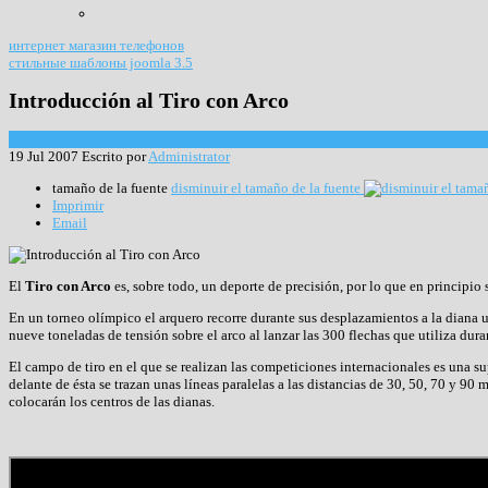
интернет магазин телефонов
стильные шаблоны joomla 3.5
Introducción al Tiro con Arco
FMTA
19 Jul 2007
Escrito por
Administrator
tamaño de la fuente
disminuir el tamaño de la fuente
Imprimir
Email
El
Tiro con Arco
es, sobre todo, un deporte de precisión, por lo que en principio
En un torneo olímpico el arquero recorre durante sus desplazamientos a la diana 
nueve toneladas de tensión sobre el arco al lanzar las 300 flechas que utiliza dur
El campo de tiro en el que se realizan las competiciones internacionales es una su
delante de ésta se trazan unas líneas paralelas a las distancias de 30, 50, 70 y 90
colocarán los centros de las dianas.