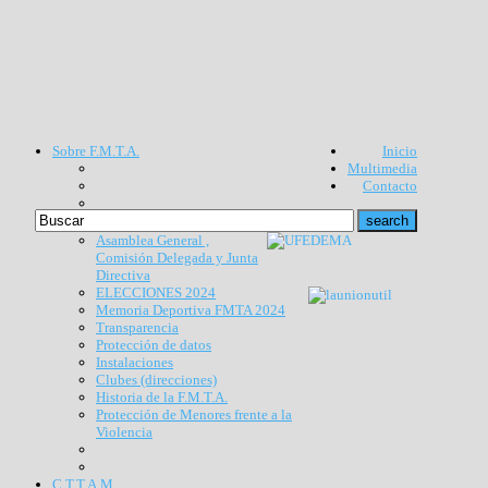
Sobre F.M.T.A.
Inicio
Multimedia
Contacto
Asamblea General ,
Comisión Delegada y Junta
Directiva
ELECCIONES 2024
Memoria Deportiva FMTA 2024
Transparencia
Protección de datos
Instalaciones
Clubes (direcciones)
Historia de la F.M.T.A.
Protección de Menores frente a la
Violencia
C.T.T.A.M.