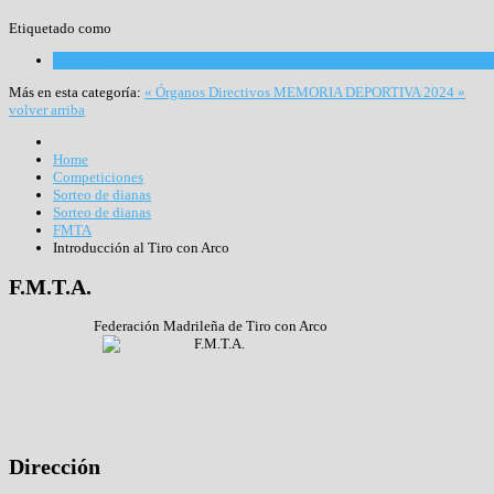
Etiquetado como
Tiro con arco
Más en esta categoría:
« Órganos Directivos
MEMORIA DEPORTIVA 2024 »
volver arriba
Home
Competiciones
Sorteo de dianas
Sorteo de dianas
FMTA
Introducción al Tiro con Arco
F.M.T.A.
Federación Madrileña de Tiro con Arco
Dirección