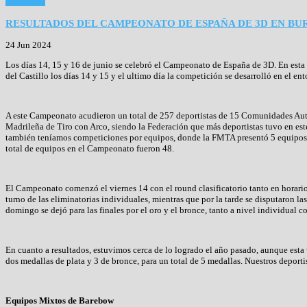
Read more
RESULTADOS DEL CAMPEONATO DE ESPAÑA DE 3D EN BU
24 Jun 2024
Los días 14, 15 y 16 de junio se celebró el Campeonato de España de 3D. En esta
del Castillo los días 14 y 15 y el ultimo día la competición se desarrolló en el ent
A este Campeonato acudieron un total de 257 deportistas de 15 Comunidades Autó
Madrileña de Tiro con Arco, siendo la Federación que más deportistas tuvo en est
también teníamos competiciones por equipos, donde la FMTA presentó 5 equipos, 
total de equipos en el Campeonato fueron 48.
El Campeonato comenzó el viernes 14 con el round clasificatorio tanto en horari
turno de las eliminatorias individuales, mientras que por la tarde se disputaron la
domingo se dejó para las finales por el oro y el bronce, tanto a nivel individual 
En cuanto a resultados, estuvimos cerca de lo logrado el año pasado, aunque est
dos medallas de plata y 3 de bronce, para un total de 5 medallas. Nuestros deporti
Equipos Mixtos de Barebow