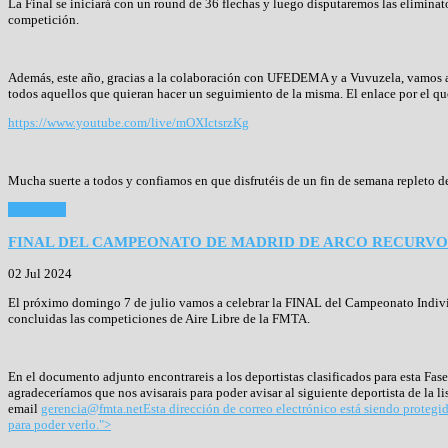
La Final se iniciará con un round de 36 flechas y luego disputaremos las eliminato
competición.
Además, este año, gracias a la colaboración con UFEDEMA y a Vuvuzela, vamos a po
todos aquellos que quieran hacer un seguimiento de la misma. El enlace por el que 
https://www.youtube.com/live/mOXIctsrzKg
Mucha suerte a todos y confiamos en que disfrutéis de un fin de semana repleto 
Read more
FINAL DEL CAMPEONATO DE MADRID DE ARCO RECURVO 
02 Jul 2024
El próximo domingo 7 de julio vamos a celebrar la FINAL del Campeonato Indiv
concluidas las competiciones de Aire Libre de la FMTA.
En el documento adjunto encontrareis a los deportistas clasificados para esta Fase
agradeceríamos que nos avisarais para poder avisar al siguiente deportista de la lis
email
gerencia@fmta.net
Esta dirección de correo electrónico está siendo protegid
para poder verlo.
">