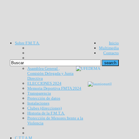
Sobre F.M.T.A.
Inicio
Multimedia
Contacto
Asamblea General ,
Comisión Delegada y Junta
Directiva
ELECCIONES 2024
Memoria Deportiva FMTA 2024
Transparencia
Protección de datos
Instalaciones
Clubes (direcciones)
Historia de la F.M.T.A.
Protección de Menores frente a la
Violencia
C.T.T.A.M.