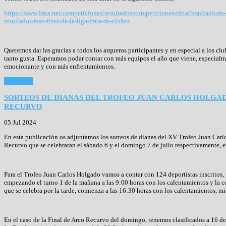
https://www.fmta.net/competiciones/resultados-competiciones-rfeta/resultado-de
resultados-fase-final-de-la-liga-fmta-de-clubes
Queremos dar las gracias a todos los arqueros participantes y en especial a los c
tanto gusta. Esperamos podar contar con más equipos el año que viene, especial
emocionante y con más enfrentamientos.
Read more
SORTEOS DE DIANAS DEL TROFEO JUAN CARLOS HOLGA
RECURVO
05 Jul 2024
En esta publicación os adjuntamos los sorteos de dianas del XV Trofeo Juan Car
Recurvo que se celebraran el sábado 6 y el domingo 7 de julio respectivamente, 
Para el Trofeo Juan Carlos Holgado vamos a contar con 124 deportistas inscritos, 
empezando el turno 1 de la mañana a las 9:00 horas con los calentamientos y la co
que se celebra por la tarde, comienza a las 16:30 horas con los calentamientos, mi
En el caso de la Final de Arco Recurvo del domingo, tenemos clasificados a 16 de